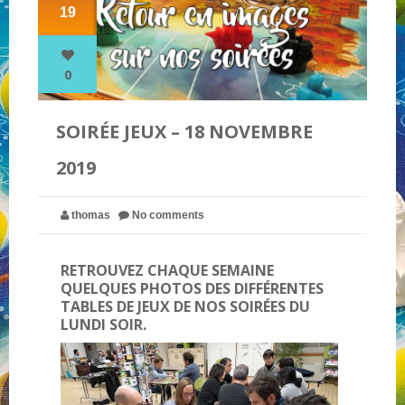
19
NOS PARTENAIRES
0
QUI SOMMES-NOUS ?
SOIRÉE JEUX – 18 NOVEMBRE
2019
NOUS CONTACTER !
thomas
No comments
RETROUVEZ CHAQUE SEMAINE
QUELQUES PHOTOS DES DIFFÉRENTES
TABLES DE JEUX DE NOS SOIRÉES DU
LUNDI SOIR.