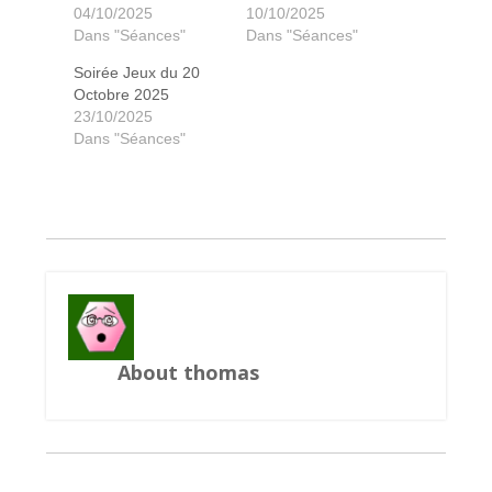
04/10/2025
10/10/2025
Dans "Séances"
Dans "Séances"
Soirée Jeux du 20
Octobre 2025
23/10/2025
Pandémie le remède
It' wonderfull world
Sagrada
Myrmes
Century
Bastille
Chakra
Ishtar
Dans "Séances"
About thomas