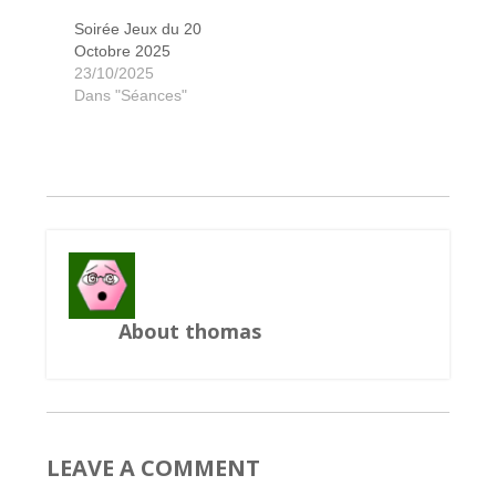
Soirée Jeux du 20
Octobre 2025
23/10/2025
Cucina Curiosa
New frontiers
New frontiers
6 qui prends
Small island
Small Island
Small Island
Las vegas
Splendor
Splendor
Qwixx
Mahé
Mahé
Ilos
Ilos
Dans "Séances"
About thomas
LEAVE A COMMENT