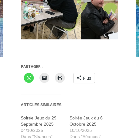
PARTAGER :
ngeon
Hanabi
Plus
ARTICLES SIMILAIRES
Soirée Jeux du 29
Soirée Jeux du 6
Septembre 2025
Octobre 2025
04/10/2025
10/10/2025
Dans "Séances"
Dans "Séances"