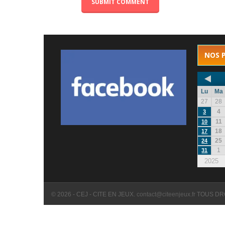
NOS 
Lu
Ma
27
28
4
3
11
10
18
17
25
24
1
31
2025
© 2026 - CEJ - CITE EN JEUX.
contact@citeenjeux.fr
TOUS DR