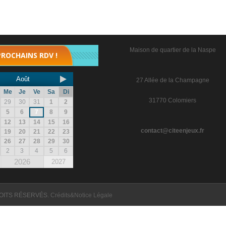
Maison de quartier de la Naspe
PROCHAINS RDV !
Août
27 Allée de la Champagne
Me
Je
Ve
Sa
Di
31770 Colomiers
29
30
31
1
2
5
6
7
8
9
12
13
14
15
16
contact@citeenjeux.fr
19
20
21
22
23
26
27
28
29
30
2
3
4
5
6
2026
2027
OITS RÉSERVÉS.
Crédits&Notice Légale