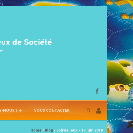
S-NOUS ?
NOUS CONTACTER !
Home
/
Blog
/ Soirée jeux – 17 juin 2019