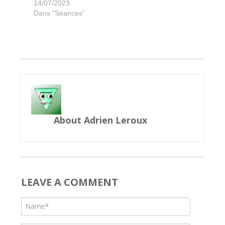
Europa Universalis
Sobek 2 joueurs
Beyond the Sun
New York Zoo
Dîner Aymeric
Mille Sabords
Kingsburg
14/07/2023
Dans "Séances"
About Adrien Leroux
LEAVE A COMMENT