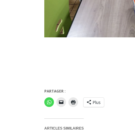
PARTAGER :
chotten totem
Plus
ARTICLES SIMILAIRES