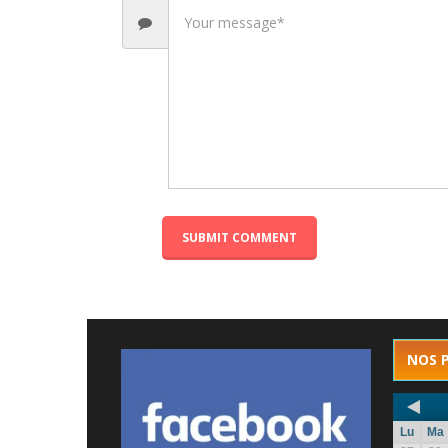
NOS 
Lu
Ma