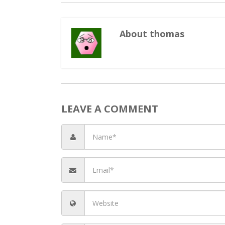
Les cheval
Man
Man
Ki
Ki
About thomas
LEAVE A COMMENT