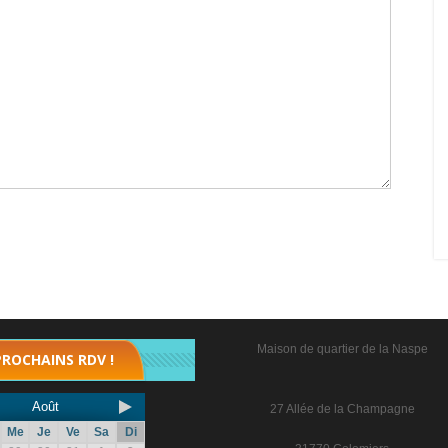
Maison de quartier de la Naspe
PROCHAINS RDV !
Août
27 Allée de la Champagne
Me
Je
Ve
Sa
Di