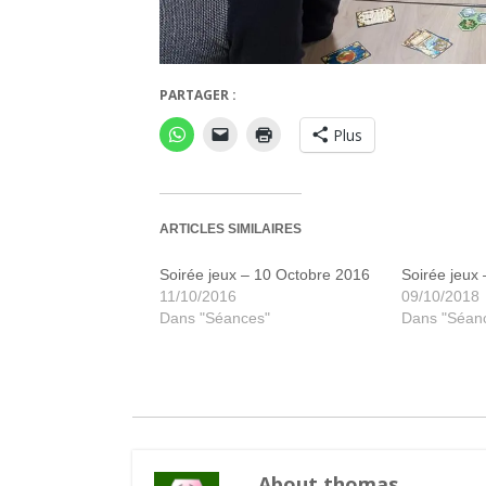
PARTAGER :
mini_20181015_221452
Plus
ARTICLES SIMILAIRES
Soirée jeux – 10 Octobre 2016
Soirée jeux
11/10/2016
09/10/2018
Dans "Séances"
Dans "Séan
About thomas