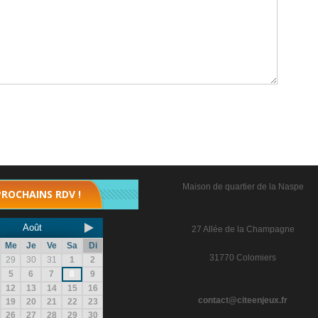
Maison de quartier de la Naspe
PROCHAINS RDV !
Août
27 Allée de la Champagne
Me
Je
Ve
Sa
Di
31770 Colomiers
29
30
31
1
2
5
6
7
8
9
12
13
14
15
16
contact@citeenjeux.fr
19
20
21
22
23
26
27
28
29
30