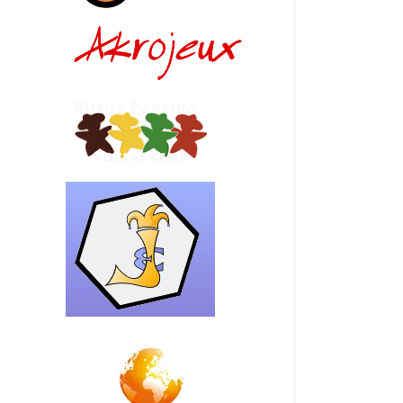
181015_221335