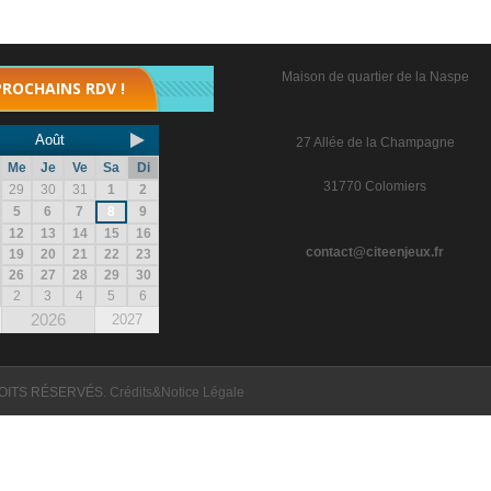
Maison de quartier de la Naspe
PROCHAINS RDV !
Août
27 Allée de la Champagne
Me
Je
Ve
Sa
Di
31770 Colomiers
29
30
31
1
2
5
6
7
8
9
12
13
14
15
16
contact@citeenjeux.fr
19
20
21
22
23
26
27
28
29
30
2
3
4
5
6
2026
2027
OITS RÉSERVÉS.
Crédits&Notice Légale