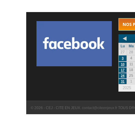
NOS 
Lu
Ma
27
28
4
3
11
10
18
17
25
24
1
31
2025
© 2026 - CEJ - CITE EN JEUX.
contact@citeenjeux.fr
TOUS DR