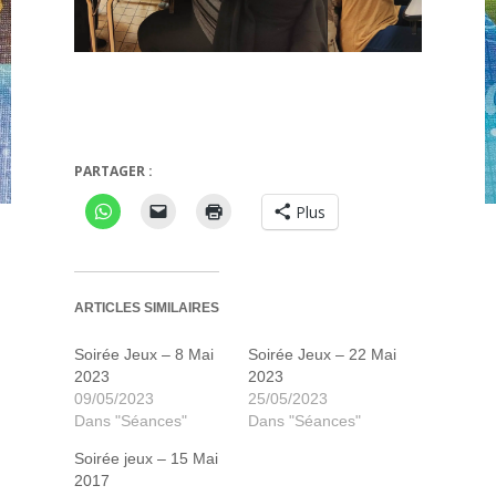
etto
L'âge de Pierre + extension
PARTAGER :
Plus
ARTICLES SIMILAIRES
Soirée Jeux – 8 Mai
Soirée Jeux – 22 Mai
2023
2023
09/05/2023
25/05/2023
Dans "Séances"
Dans "Séances"
Soirée jeux – 15 Mai
2017