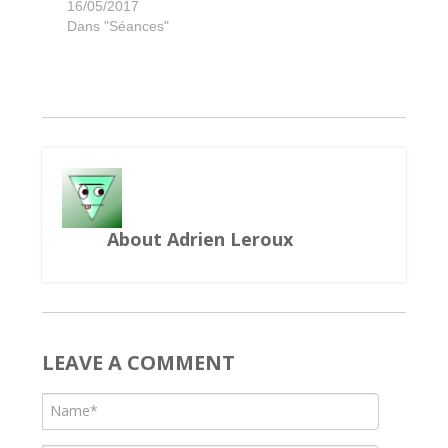
La Guilde des expéditions marchandes
Carro Combo
The Number
Oriflamme
So Clover
Libertalia
Decrypto
Ricochet
Insinder
Cubitos
Gorinto
Rauha
Heat
Trio
16/05/2017
Dans "Séances"
About Adrien Leroux
LEAVE A COMMENT