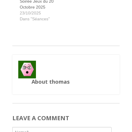
Soirée Jeux du 20
Octobre 2025
23/10/2025
Dans "Séances"
Les aventuriers du rail autour du monde
Les bâtisseurs du Colisée
Dungeon roll
Civilization
Pandémie
Wendake
Wendake
Wendake
Piratoons
Splendor
Seasons
Anasazi
Hanabi
Karuba
About thomas
LEAVE A COMMENT