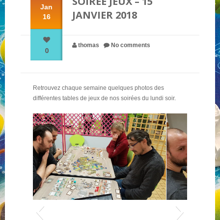
SOIRÉE JEUX – 15
Jan
JANVIER 2018
16
NOS PARTENAIRES
thomas
No comments
0
QUI SOMMES-NOUS ?
Retrouvez chaque semaine quelques photos des
NOUS CONTACTER !
différentes tables de jeux de nos soirées du lundi soir.