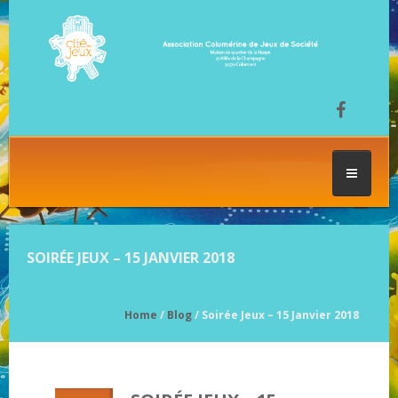
ACCUEIL
SOIRÉE JEUX – 15 JANVIER 2018
LES SÉANCES DE JEU
Home
/
Blog
/ Soirée Jeux – 15 Janvier 2018
FESTIVAL DU JEU
NOS JEUX