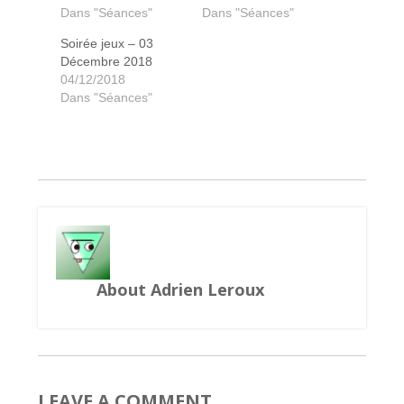
Dans "Séances"
Dans "Séances"
Soirée jeux – 03
Welcome to the Moon
Medieval Academy
Tortuga 2199
Carthagène
Dominion
Augustus
Decrypto
Trek 12
Scythe
Clank
Skyjo
Décembre 2018
04/12/2018
Dans "Séances"
About Adrien Leroux
LEAVE A COMMENT