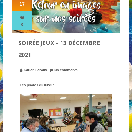
17
NOS PARTENAIRES
0
QUI SOMMES-NOUS ?
SOIRÉE JEUX – 13 DÉCEMBRE
2021
NOUS CONTACTER !
Adrien Leroux
No comments
Les photos du lundi !!!