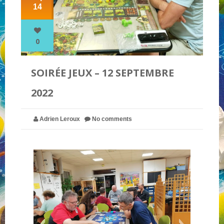
14
NOS PARTENAIRES
0
QUI SOMMES-NOUS ?
SOIRÉE JEUX – 12 SEPTEMBRE
2022
NOUS CONTACTER !
Adrien Leroux
No comments