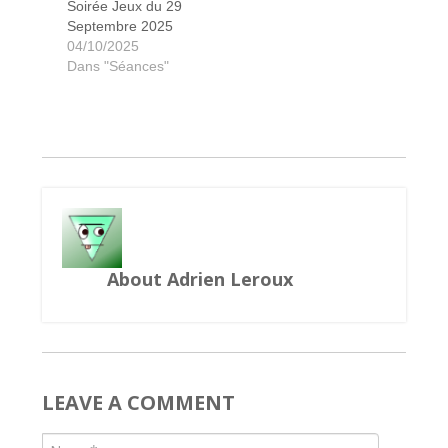
Soirée Jeux du 29
Septembre 2025
Sherlock Holmes Detective Conseil
Grand Austria Hôtel
Galaxy Trucker
Petits Peuples
Secret Hitler
Spirit Island
Inscriptions
6 qui prend
Projet Gaia
Five Tribes
The Island
Camel Up
Sushi Bar
Akropolis
Azul 1
04/10/2025
Dans "Séances"
About Adrien Leroux
LEAVE A COMMENT