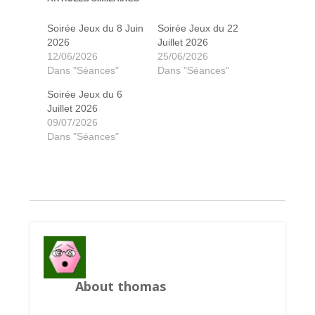
Soirée Jeux du 8 Juin
Soirée Jeux du 22
2026
Juillet 2026
12/06/2026
25/06/2026
Dans "Séances"
Dans "Séances"
Soirée Jeux du 6
Juillet 2026
09/07/2026
Dans "Séances"
L'âge de Pierre
L'âge de Pierre
Mare Nostrum
Quadropolis
Paper tales
Las Vegas
Libertalia
Splendor
Istanbul
Abyss
Targui
Zero
About thomas