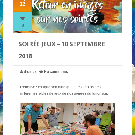
12
NOS PARTENAIRES
0
QUI SOMMES-NOUS ?
SOIRÉE JEUX – 10 SEPTEMBRE
2018
NOUS CONTACTER !
thomas
No comments
Retrouvez chaque semaine quelques photos des
différentes tables de jeux de nos soirées du lundi soir.