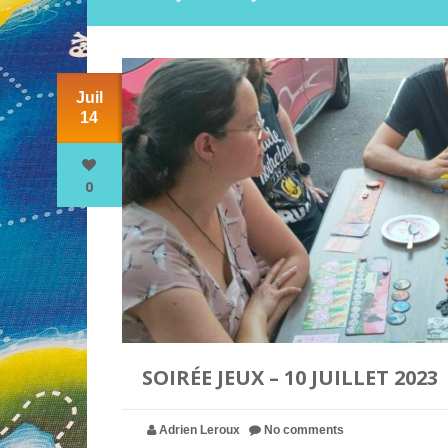
Juil
14
0
SOIRÉE JEUX – 10 JUILLET 2023
Adrien Leroux
No comments