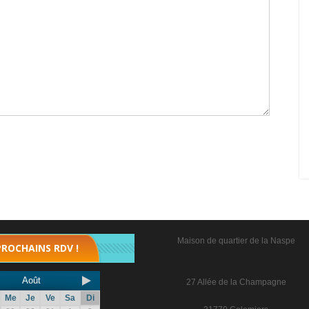
Maison de quartier de la Naspe
PROCHAINS RDV !
Août
27 Allée de la Champagne
Me
Je
Ve
Sa
Di