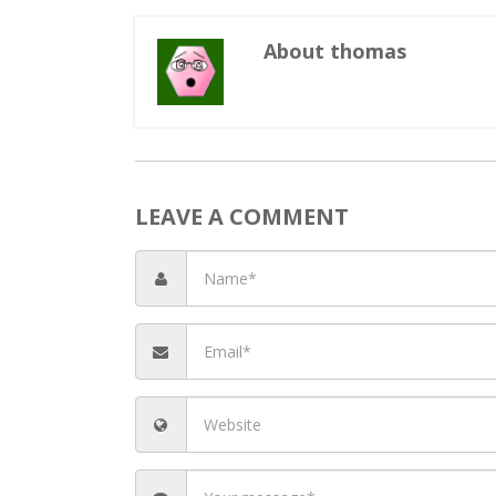
Se
Co
Co
Cu
S
About thomas
LEAVE A COMMENT