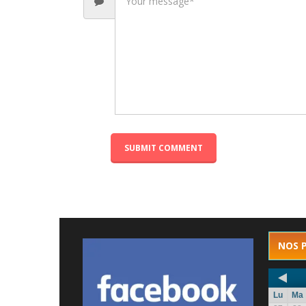
NOS 
Lu
Ma