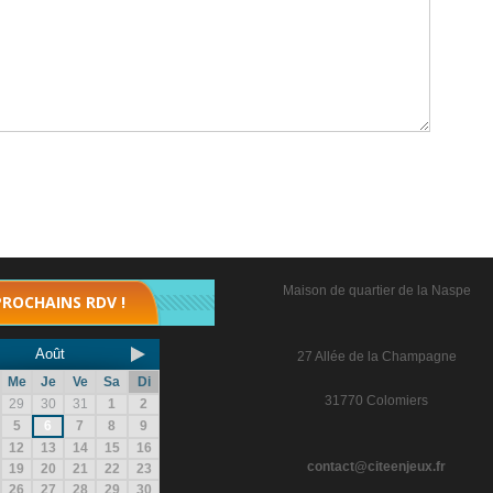
Maison de quartier de la Naspe
PROCHAINS RDV !
Août
27 Allée de la Champagne
Me
Je
Ve
Sa
Di
31770 Colomiers
29
30
31
1
2
5
6
7
8
9
12
13
14
15
16
contact@citeenjeux.fr
19
20
21
22
23
26
27
28
29
30