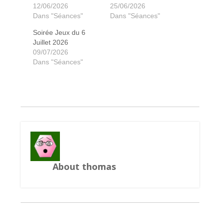
12/06/2026
25/06/2026
Dans "Séances"
Dans "Séances"
Soirée Jeux du 6
Juillet 2026
Azul : les vitraux de sintra
Azul : les vitraux de sintra
Charlatant de Belcastel
Charlatant de Belcastel
Shakespeare
Clash of rage
Shakespeare
Clash of rage
Shakespeare
Ile au tresor
Ile au tresor
Cartagena
Marrakech
Just one
Hanabi
Unlock
Clank !
Clank !
Huns
Dixit
Dixit
09/07/2026
Dans "Séances"
About thomas