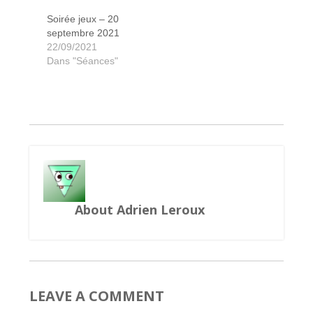
Soirée jeux – 20
septembre 2021
Skull & Roses
Inscriptions
Room 25
Gizmos
Sagani
22/09/2021
Dans "Séances"
About Adrien Leroux
LEAVE A COMMENT