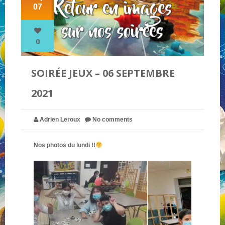
07
NOS PARTENAIRES
0
QUI SOMMES-NOUS ?
SOIRÉE JEUX – 06 SEPTEMBRE
2021
NOUS CONTACTER !
Adrien Leroux
No comments
Nos photos du lundi !!