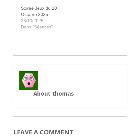
Soirée Jeux du 20
Octobre 2025
23/10/2025
Draftausorus
Cash & gun
Neta-tanka
Ganymede
Sagrada
Chakra
Chakra
Troyes
Troyes
Dans "Séances"
About thomas
LEAVE A COMMENT