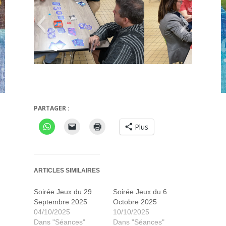
PARTAGER :
i
Sushi go
Plus
ARTICLES SIMILAIRES
Soirée Jeux du 29
Soirée Jeux du 6
Septembre 2025
Octobre 2025
04/10/2025
10/10/2025
Dans "Séances"
Dans "Séances"