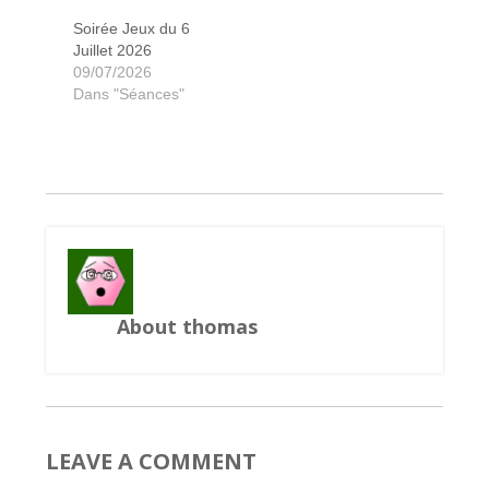
Soirée Jeux du 6
Juillet 2026
09/07/2026
Pillards de la mer du nord
Galerapagos
Double ligne
Res arcana
Cartagena
Villainious
Villainious
Gizmos
Hanabi
X wing
Zero
Azul
Dans "Séances"
About thomas
LEAVE A COMMENT