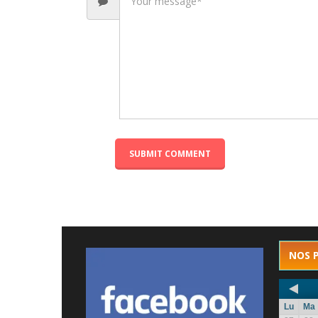
NOS 
Lu
Ma