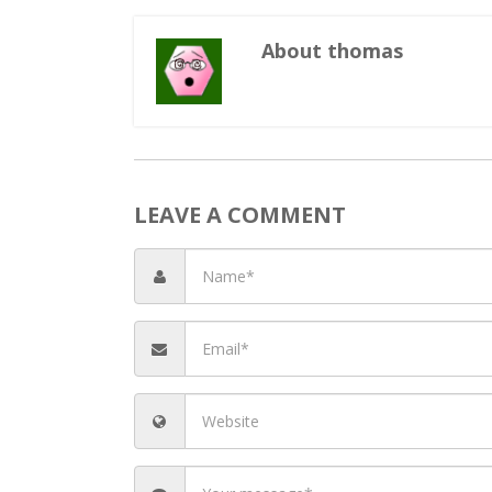
die m
Po
W
W
About thomas
LEAVE A COMMENT