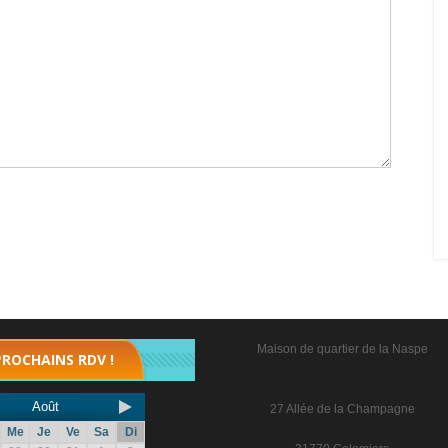
Maison de quartier de la Naspe
PROCHAINS RDV !
Août
27 Allée de la Champagne
Me
Je
Ve
Sa
Di