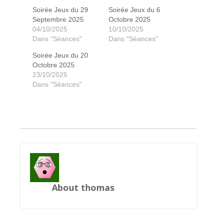
Soirée Jeux du 29
Soirée Jeux du 6
Septembre 2025
Octobre 2025
04/10/2025
10/10/2025
Dans "Séances"
Dans "Séances"
Soirée Jeux du 20
Octobre 2025
23/10/2025
Dans "Séances"
Le bien et le malt
18 soldats du feu
Innovation
Gugong
?
About thomas