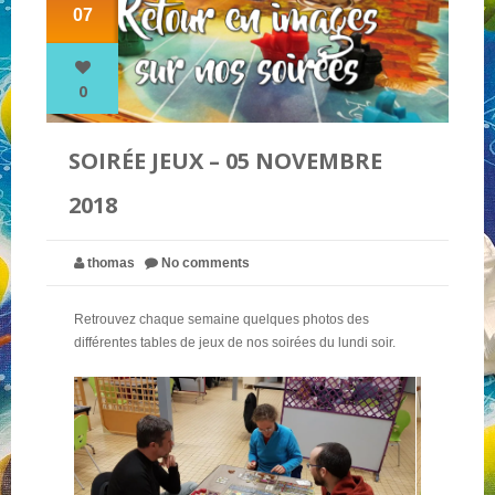
07
NOS PARTENAIRES
0
QUI SOMMES-NOUS ?
SOIRÉE JEUX – 05 NOVEMBRE
2018
NOUS CONTACTER !
thomas
No comments
Retrouvez chaque semaine quelques photos des
différentes tables de jeux de nos soirées du lundi soir.