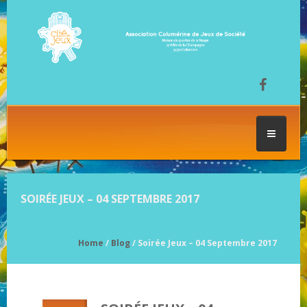
ACCUEIL
SOIRÉE JEUX – 04 SEPTEMBRE 2017
LES SÉANCES DE JEU
Home
/
Blog
/ Soirée Jeux – 04 Septembre 2017
FESTIVAL DU JEU
NOS JEUX