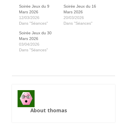
Soirée Jeux du 9
Soirée Jeux du 16
Mars 2026
Mars 2026
12/03/2026
20/03/2026
Dans "Séances"
Dans "Séances"
Soirée Jeux du 30
Mars 2026
03/04/2026
CeJ ce n'est pas que des jeux
Aventuriers du rail monde
Horreur à Arkam
King of Tokyo
Sea of cloud
Hive carbon
Love letter
Mysterium
Mysterium
Black feet
Black feet
Sagrada
Solenia
Solenia
Hanabi
Catane
Proto
Proto
Proto
Azul
Dixit
Dans "Séances"
About thomas