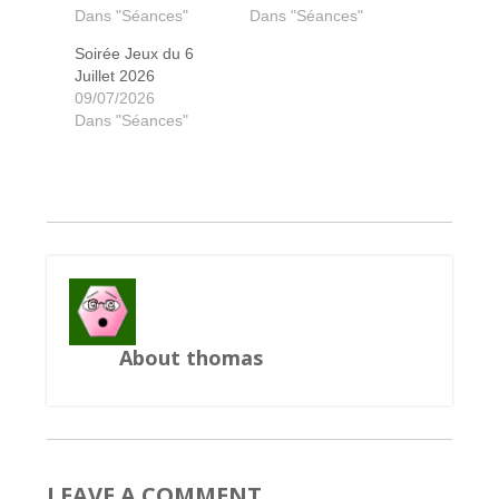
Dans "Séances"
Dans "Séances"
Soirée Jeux du 6
Juillet 2026
Aventurier du rail autour du monde
Aventurier du rail autour du monde
Kingdom Builder
Teotihuacan
Paper Tales
Love letters
Ganymede
Las Vegas
Sagrada
Orbis
09/07/2026
Dans "Séances"
About thomas
LEAVE A COMMENT