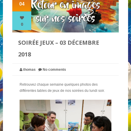
04
NOS PARTENAIRES
0
QUI SOMMES-NOUS ?
SOIRÉE JEUX – 03 DÉCEMBRE
2018
NOUS CONTACTER !
thomas
No comments
Retrouvez chaque semaine quelques photos des
différentes tables de jeux de nos soirées du lundi soir.