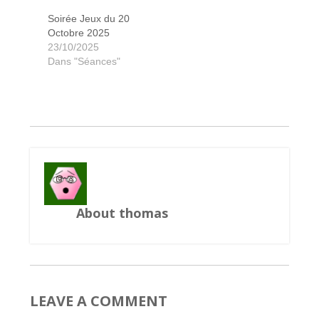
Soirée Jeux du 20
Octobre 2025
23/10/2025
Les Charlatans de Belcastel
Space Gate Odyssée
Space Gate Odyssée
Space Gate Odyssée
Space Gate Odyssée
Trans America
Colt Express
Maka Bana
Scythe
Scythe
Dans "Séances"
About thomas
LEAVE A COMMENT