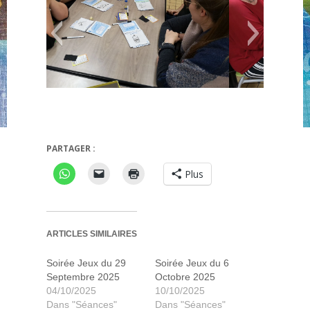
PARTAGER :
Esquissé
6 qui prends
Plus
ARTICLES SIMILAIRES
Soirée Jeux du 29
Soirée Jeux du 6
Septembre 2025
Octobre 2025
04/10/2025
10/10/2025
Dans "Séances"
Dans "Séances"