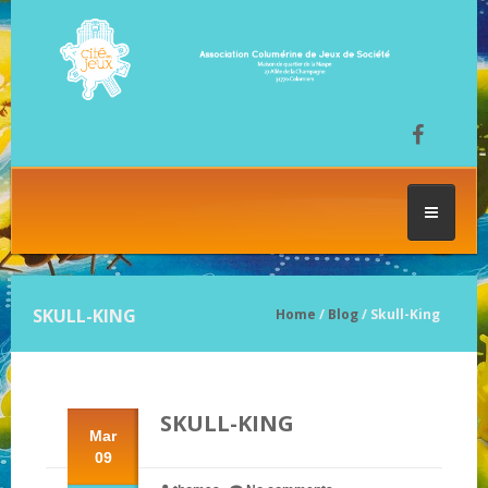
ACCUEIL
SKULL-KING
Home
/
Blog
/ Skull-King
LES SÉANCES DE JEU
SKULL-KING
FESTIVAL DU JEU
Mar
09
NOS JEUX