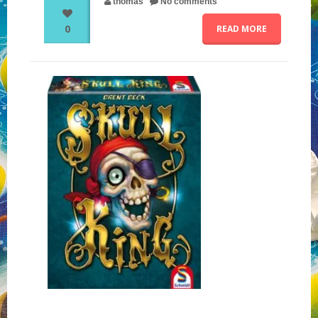
thomas
No comments
0
READ MORE
NOS PARTENAIRES
QUI SOMMES-NOUS ?
NOUS CONTACTER !