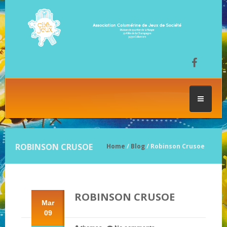
ACCUEIL
ROBINSON CRUSOE
Home
/
Blog
/ Robinson Crusoe
LES SÉANCES DE JEU
ROBINSON CRUSOE
FESTIVAL DU JEU
Mar
09
NOS JEUX