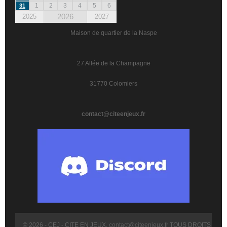
1
2
3
4
5
6
31
2026
2025
2027
Maison de quartier de la Naspe
27 Allée de la Champagne
31770 Colomiers
contact@citeenjeux.fr
© 2026 - CEJ - CITE EN JEUX.
contact@citeenjeux.fr
TOUS DROITS