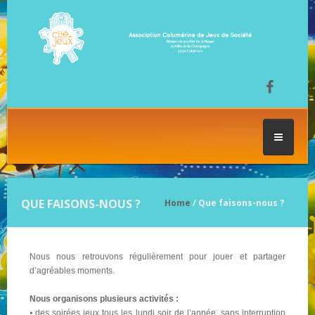
ACCUEIL
QUE FAISONS-NOUS ?
Home
/ Que faisons-nous ?
LES SÉANCES DE JEU
Nous nous retrouvons régulièrement pour jouer et partager
FESTIVAL DU JEU
d’agréables moments.
Nous organisons plusieurs activités :
⦁ des soirées jeux tous les lundi soir de l’année, sans interruption
NOS JEUX