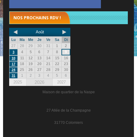
NOS PROCHAINS RDV !
Août
Lu
Ma
Me
Je
Ve
Sa
Di
27
28
29
30
31
1
2
4
5
6
7
8
9
3
11
12
13
14
15
16
10
18
19
20
21
22
23
17
25
26
27
28
29
30
24
1
2
3
4
5
6
31
2026
2025
2027
Maison de quartier de la Naspe
27 Allée de la Champagne
31770 Colomiers