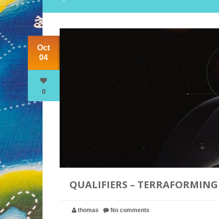
Oct
04
0
QUALIFIERS – TERRAFORMING
thomas
No comments