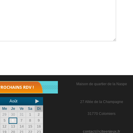
Maison de quartier de la Naspe
PROCHAINS RDV !
Août
27 Allée de la Champagne
Me
Je
Ve
Sa
Di
31770 Colomiers
29
30
31
1
2
5
6
7
8
9
12
13
14
15
16
contact@citeenjeux.fr
19
20
21
22
23