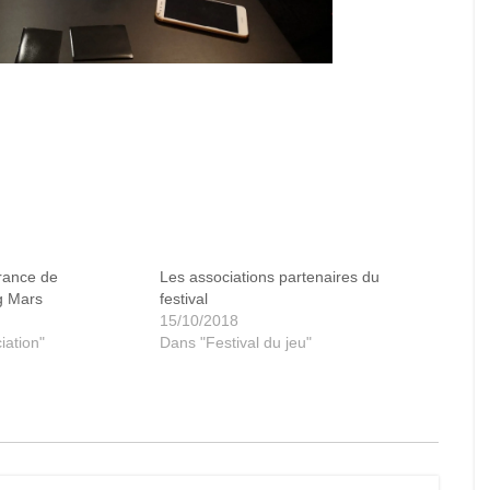
Qualifiers -Te
rance de
Les associations partenaires du
g Mars
festival
15/10/2018
iation"
Dans "Festival du jeu"