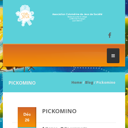
ACCUEIL
PICKOMINO
Home
/
Blog
/ Pickomino
LES SÉANCES DE JEU
PICKOMINO
FESTIVAL DU JEU
Déc
26
NOS JEUX