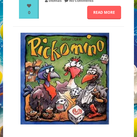
thomas
No comments
0
READ MORE
NOS PARTENAIRES
QUI SOMMES-NOUS ?
NOUS CONTACTER !