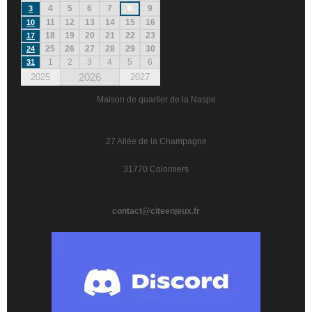
4
5
6
7
8
9
3
11
12
13
14
15
16
10
18
19
20
21
22
23
17
25
26
27
28
29
30
24
1
2
3
4
5
6
31
2026
2025
2027
Maison de quartier de la Naspe
27 Allée de la Champagne
31770 Colomiers
contact@citeenjeux.fr