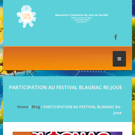
ACCUEIL
PARTICIPATION AU FESTIVAL BLAGNAC RE-JOUE
LES SÉANCES DE JEU
Home
/
Blog
/ PARTICIPATION AU FESTIVAL BLAGNAC Re-
Joue
FESTIVAL DU JEU
NOS JEUX