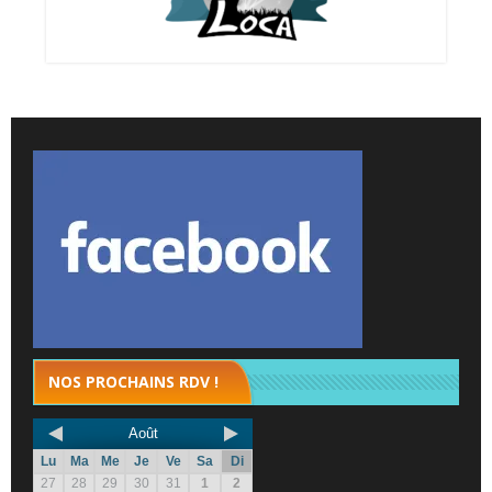
NOS PROCHAINS RDV !
Août
Lu
Ma
Me
Je
Ve
Sa
Di
27
28
29
30
31
1
2