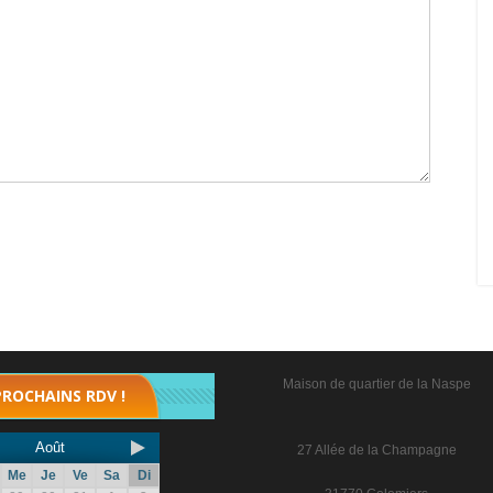
Maison de quartier de la Naspe
PROCHAINS RDV !
Août
27 Allée de la Champagne
Me
Je
Ve
Sa
Di