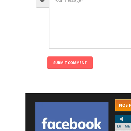
NOS 
Lu
Ma