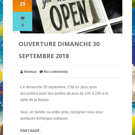
29
NOS PARTENAIRES
0
QUI SOMMES-NOUS ?
OUVERTURE DIMANCHE 30
SEPTEMBRE 2018
NOUS CONTACTER !
thomas
No comments
Ce dimanche 30 septembre, Cité en Jeux vous
accueillera pour des parties de jeux de 14h à 19h à la
salle de la Naspe.
Seul, en famille ou entre amis, rejoignez nous pour
quelques échanges ludiques.
PARTAGER :