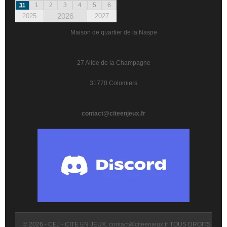
1
2
3
4
5
6
31
2026
2025
2027
Maison de quartier de la Naspe
27 Allée de la Champagne
31770 Colomiers
contact@citeenjeux.fr
© 2026 - CEJ - CITE EN JEUX.
contact@citeenjeux.fr
TOUS DROITS