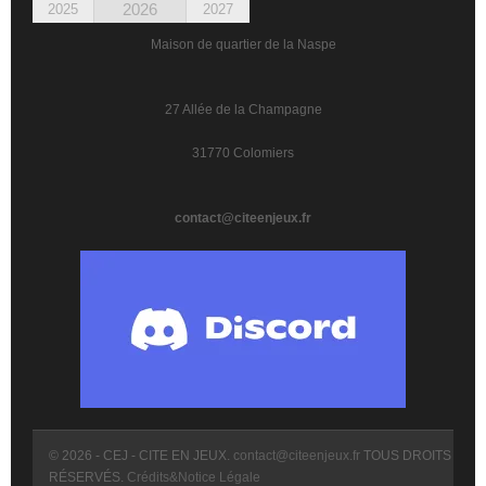
2026
2025
2027
Maison de quartier de la Naspe
27 Allée de la Champagne
31770 Colomiers
contact@citeenjeux.fr
© 2026 - CEJ - CITE EN JEUX.
contact@citeenjeux.fr
TOUS DROITS
RÉSERVÉS.
Crédits&Notice Légale