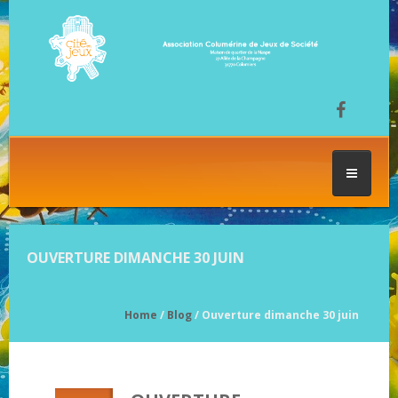
ACCUEIL
OUVERTURE DIMANCHE 30 JUIN
LES SÉANCES DE JEU
Home
/
Blog
/ Ouverture dimanche 30 juin
FESTIVAL DU JEU
NOS JEUX