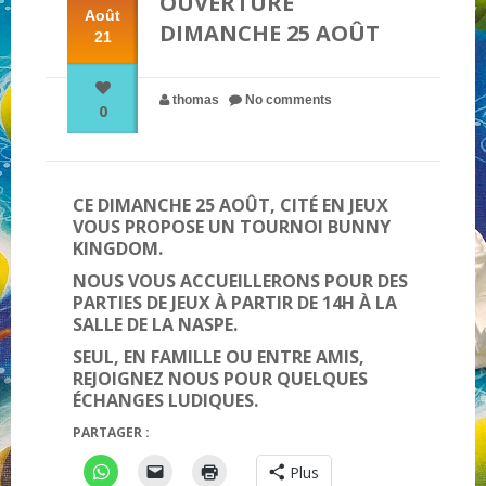
OUVERTURE
Août
DIMANCHE 25 AOÛT
21
NOS PARTENAIRES
thomas
No comments
0
QUI SOMMES-NOUS ?
NOUS CONTACTER !
CE DIMANCHE 25 AOÛT, CITÉ EN JEUX
VOUS PROPOSE UN TOURNOI BUNNY
KINGDOM.
NOUS VOUS ACCUEILLERONS POUR DES
PARTIES DE JEUX À PARTIR DE 14H À LA
SALLE DE LA NASPE.
SEUL, EN FAMILLE OU ENTRE AMIS,
REJOIGNEZ NOUS POUR QUELQUES
ÉCHANGES LUDIQUES.
PARTAGER :
Plus