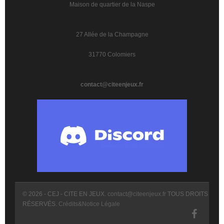
Maison de quartier de la Naspe
27 Allée de la Champagne
31770 Colomiers
contact@citeenjeux.fr
© 2026 - CEJ - CITE EN JEUX.
contact@citeenjeux.fr
TOUS DROITS
RÉSERVÉS.
Crédits&Notice Légale