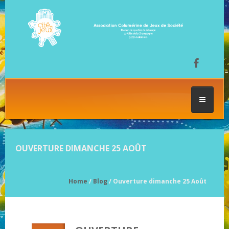
ACCUEIL
OUVERTURE DIMANCHE 25 AOÛT
LES SÉANCES DE JEU
Home
/
Blog
/ Ouverture dimanche 25 Août
FESTIVAL DU JEU
NOS JEUX