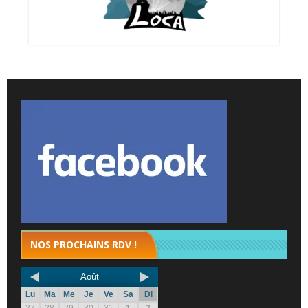
NOS PROCHAINS RDV !
Août
Lu
Ma
Me
Je
Ve
Sa
Di