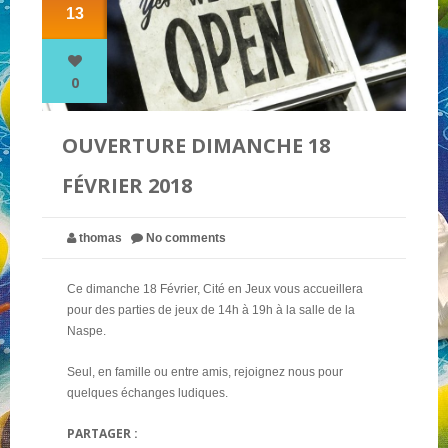
13
NOS PARTENAIRES
0
QUI SOMMES-NOUS ?
OUVERTURE DIMANCHE 18
FÉVRIER 2018
NOUS CONTACTER !
thomas
No comments
Ce dimanche 18 Février, Cité en Jeux vous accueillera
pour des parties de jeux de 14h à 19h à la salle de la
Naspe.
Seul, en famille ou entre amis, rejoignez nous pour
quelques échanges ludiques.
PARTAGER :