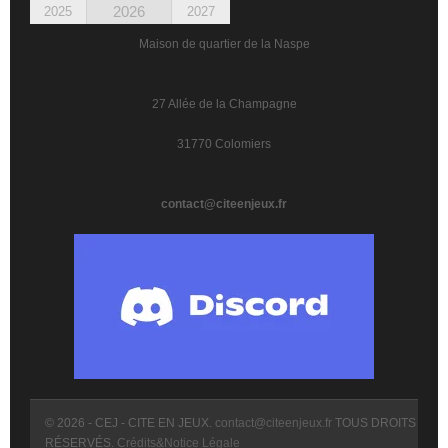
2026
2025
2027
Maison de quartier de la Naspe
27 Allée de la Champagne
31770 Colomiers
contact@citeenjeux.fr
© 2026 - CEJ - CITE EN JEUX.
contact@citeenjeux.fr
TOUS DROITS
RÉSERVÉS.
Crédits&Notice Légale