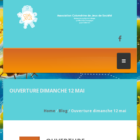
ACCUEIL
OUVERTURE DIMANCHE 12 MAI
LES SÉANCES DE JEU
Home
/
Blog
/ Ouverture dimanche 12 mai
FESTIVAL DU JEU
NOS JEUX