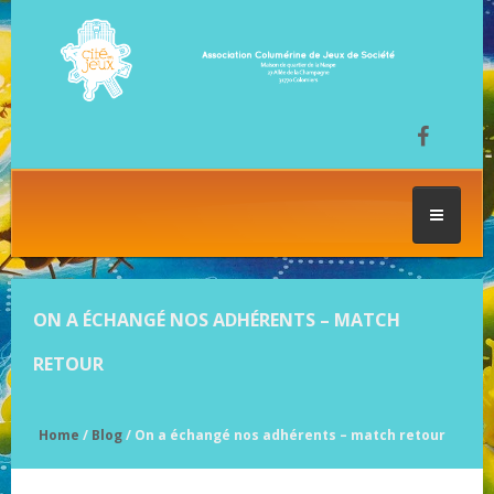
ACCUEIL
ON A ÉCHANGÉ NOS ADHÉRENTS – MATCH
LES SÉANCES DE JEU
RETOUR
FESTIVAL DU JEU
Home
/
Blog
/ On a échangé nos adhérents – match retour
NOS JEUX