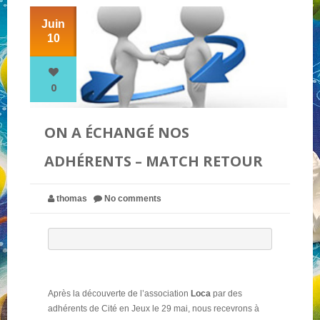
Juin
10
NOS PARTENAIRES
QUI SOMMES-NOUS ?
0
ON A ÉCHANGÉ NOS
NOUS CONTACTER !
ADHÉRENTS – MATCH RETOUR
thomas
No comments
Après la découverte de l’association
Loca
par des
adhérents de Cité en Jeux le 29 mai, nous recevrons à