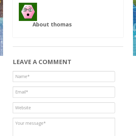
About thomas
LEAVE A COMMENT