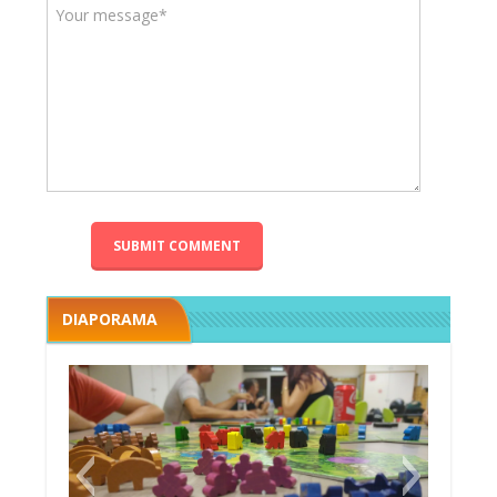
DIAPORAMA