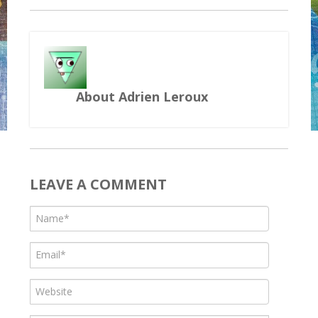
About Adrien Leroux
LEAVE A COMMENT