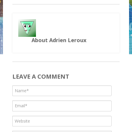
About Adrien Leroux
LEAVE A COMMENT