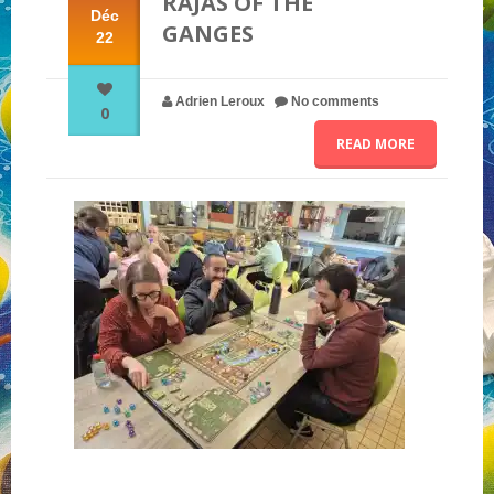
RAJAS OF THE
Déc
GANGES
22
NOS PARTENAIRES
Adrien Leroux
No comments
0
QUI SOMMES-NOUS ?
READ MORE
NOUS CONTACTER !