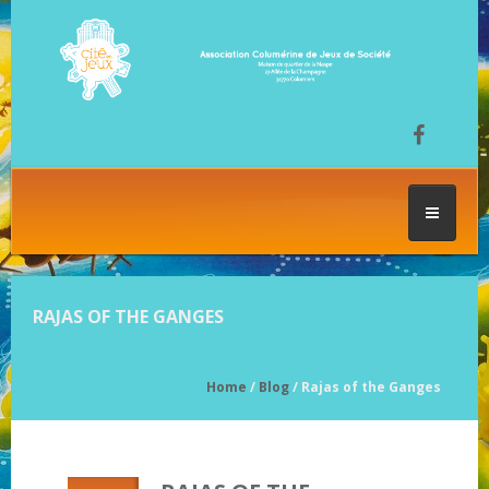
ACCUEIL
RAJAS OF THE GANGES
LES SÉANCES DE JEU
Home
/
Blog
/ Rajas of the Ganges
FESTIVAL DU JEU
NOS JEUX