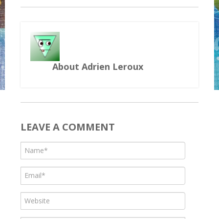
About Adrien Leroux
LEAVE A COMMENT