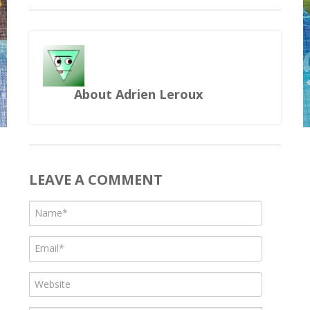
About Adrien Leroux
LEAVE A COMMENT