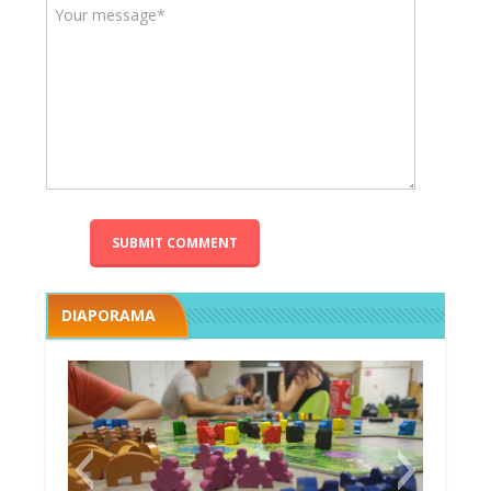
DIAPORAMA