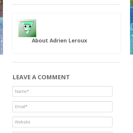
About Adrien Leroux
LEAVE A COMMENT