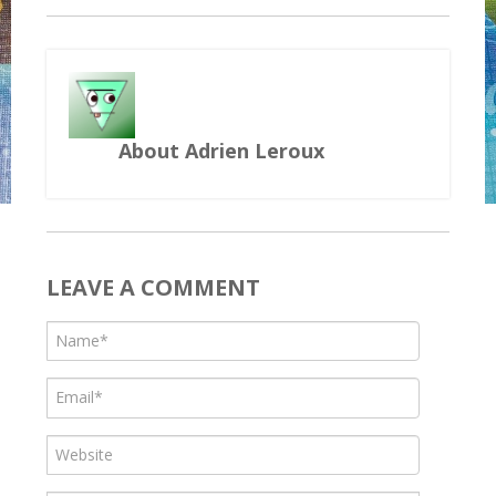
About Adrien Leroux
LEAVE A COMMENT