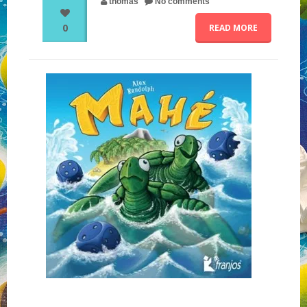
thomas
No comments
0
READ MORE
NOS PARTENAIRES
QUI SOMMES-NOUS ?
NOUS CONTACTER !