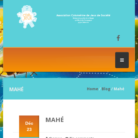
ACCUEIL
MAHÉ
Home
/
Blog
/ Mahé
LES SÉANCES DE JEU
MAHÉ
FESTIVAL DU JEU
Déc
23
NOS JEUX