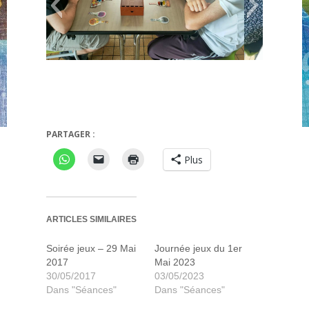
Potion Explosion
Cryptide
PARTAGER :
Plus
ARTICLES SIMILAIRES
Soirée jeux – 29 Mai
Journée jeux du 1er
2017
Mai 2023
30/05/2017
03/05/2023
Dans "Séances"
Dans "Séances"