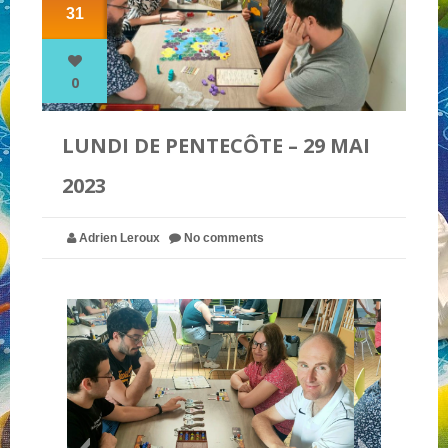
31
NOS PARTENAIRES
0
QUI SOMMES-NOUS ?
LUNDI DE PENTECÔTE – 29 MAI
2023
NOUS CONTACTER !
Adrien Leroux
No comments